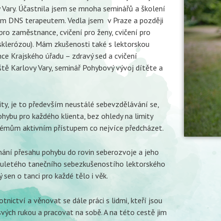
Vary. Účastnila jsem se mnoha seminářů a školení
aným DNS terapeutem. Vedla jsem v Praze a později
pro zaměstnance, cvičení pro ženy, cvičení pro
sklerózou). Mám zkušenosti také s lektorskou
ce Krajského úřadu – zdravý sed a cvičení
iště Karlovy Vary, seminář Pohybový vývoj dítěte a
vity, je to především neustálé sebevzdělávání se,
ybu pro každého klienta, bez ohledy na limity
émům aktivním přístupem co nejvíce předcházet.
ání přesahu pohybu do rovin seberozvoje a jeho
dvouletého tanečního sebezkušenostího lektorského
sen o tanci pro každé tělo i věk.
tnictví a věnovat se dále práci s lidmi, kteří jsou
ých rukou a pracovat na sobě. A na této cestě jim