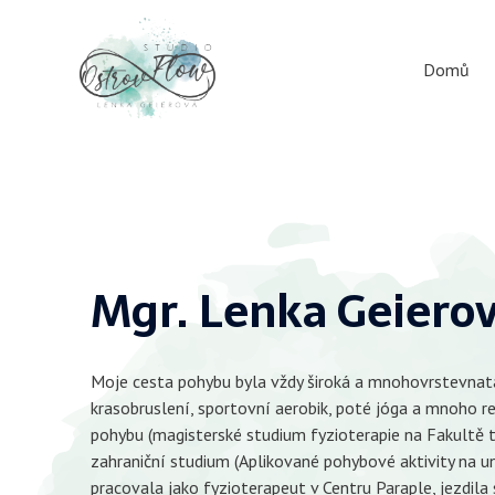
Domů
Mgr. Lenka Geiero
Moje cesta pohybu byla vždy široká a mnohovrstevnat
krasobruslení, sportovní aerobik, poté jóga a mnoho re
pohybu (magisterské studium fyzioterapie na Fakultě t
zahraniční studium (Aplikované pohybové aktivity na uni
pracovala jako fyzioterapeut v Centru Paraple, jezdila