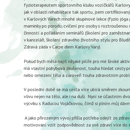
fyzioterapeutem sportovního klubu vozíčkářů Karlovy 
jak v oblasti rehabilitace tak sportu, jsem certifikov
v Karlových Varech mnohé skupinové lekce (fyzio jóga 
maminky po porodu, cvičení pro osoby s roztroušenou 
činností a pořádáním seminářů (školení pro zaměstnan
v kanceláři, školení zdravého životního stylu pro Blud
Zdravá záda v Carpe diem Karlovy Vary).
Pokud bych měla najít nějaké pilíře pro mé široké akti
má vlastní pohybová zkušenost, touha hledat cesty poh
nebo omezení těla a zároveň touha zdravotním probl
V poslední době se má cesta více ubírá směrem zkoum
vlivu nejen na tělo, ale i na duši. Nyní se účastním 
výcviku s Raducou Vojáčkovou, čímž si plním můj dávný 
A jako přirozeným vývoj přišla potřeba odejít ze zdravo
motivovaní vzít zodpovědnost za své zdraví více do sv