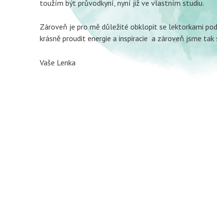
toužím být průvodkyní, nyní již ve vlastním studiu.
Zároveň je pro mě důležité obklopit se lektorkami po
krásně proudit energie a inspiracie a zároveň jsme ta
Vaše Lenka